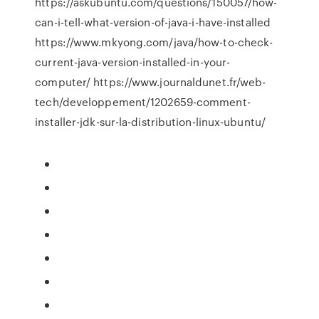
https://askubuntu.com/questions/150057/how-
can-i-tell-what-version-of-java-i-have-installed
https://www.mkyong.com/java/how-to-check-
current-java-version-installed-in-your-
computer/ https://www.journaldunet.fr/web-
tech/developpement/1202659-comment-
installer-jdk-sur-la-distribution-linux-ubuntu/