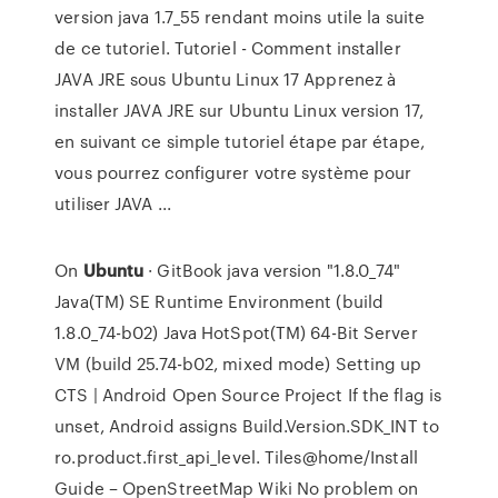
version java 1.7_55 rendant moins utile la suite
de ce tutoriel. Tutoriel - Comment installer
JAVA JRE sous Ubuntu Linux 17 Apprenez à
installer JAVA JRE sur Ubuntu Linux version 17,
en suivant ce simple tutoriel étape par étape,
vous pourrez configurer votre système pour
utiliser JAVA ...
On
Ubuntu
· GitBook
java version "1.8.0_74"
Java(TM) SE Runtime Environment (build
1.8.0_74-b02) Java HotSpot(TM) 64-Bit Server
VM (build 25.74-b02, mixed mode)
Setting up
CTS | Android Open Source Project
If the flag is
unset, Android assigns Build.Version.SDK_INT to
ro.product.first_api_level.
Tiles@home/Install
Guide – OpenStreetMap Wiki
No problem on