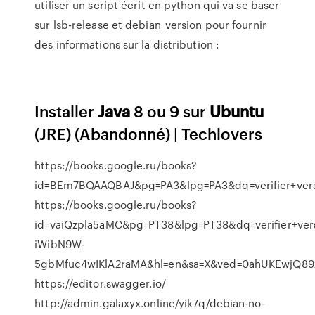
utiliser un script écrit en python qui va se baser
sur lsb-release et debian_version pour fournir
des informations sur la distribution :
Installer
Java
8 ou 9 sur
Ubuntu
(JRE) (Abandonné) | Techlovers
https://books.google.ru/books?
id=BEm7BQAAQBAJ&pg=PA3&lpg=PA3&dq=verifier+ve
https://books.google.ru/books?
id=vaiQzpla5aMC&pg=PT38&lpg=PT38&dq=verifier+ve
iWibN9W-
5gbMfuc4wIKlA2raMA&hl=en&sa=X&ved=0ahUKEwjQ
https://editor.swagger.io/
http://admin.galaxyx.online/yik7q/debian-no-