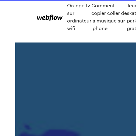
Orange tv
Comment
Jeu
sur
copier coller de
ska
ordinateur
la musique sur
par
wifi
iphone
grat