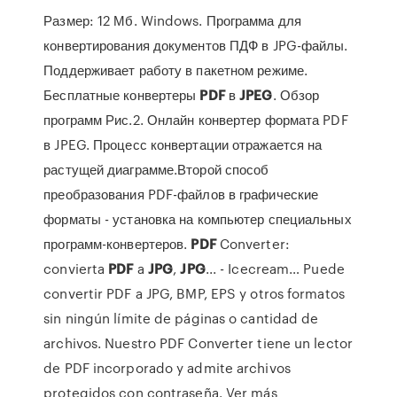
Размер: 12 Мб. Windows. Программа для
конвертирования документов ПДФ в JPG-файлы.
Поддерживает работу в пакетном режиме.
Бесплатные конвертеры
PDF
в
JPEG
. Обзор
программ Рис.2. Онлайн конвертер формата PDF
в JPEG. Процесс конвертации отражается на
растущей диаграмме.Второй способ
преобразования PDF-файлов в графические
форматы - установка на компьютер специальных
программ-конвертеров.
PDF
Converter:
convierta
PDF
a
JPG
,
JPG
... - Icecream… Puede
convertir PDF a JPG, BMP, EPS y otros formatos
sin ningún límite de páginas o cantidad de
archivos. Nuestro PDF Converter tiene un lector
de PDF incorporado y admite archivos
protegidos con contraseña. Ver más