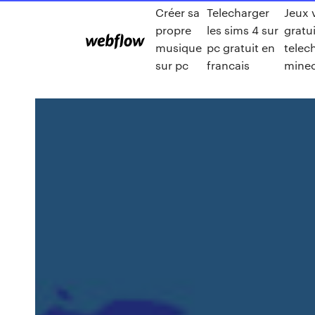
Créer sa
Telecharger
Jeux 
propre
les sims 4 sur
gratui
musique
pc gratuit en
telec
sur pc
francais
minec