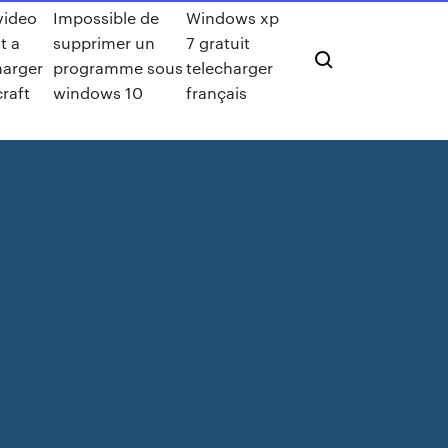
video
Impossible de
Windows xp
t a
supprimer un
7 gratuit
harger
programme sous
telecharger
raft
windows 10
français