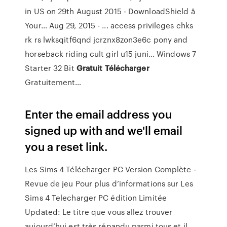
in US on 29th August 2015 - DownloadShield â
Your…
Aug 29, 2015 - ... access privileges chks
rk rs lwksqitf6qnd jcrznx8zon3e6c pony and
horseback riding cult girl u15 juni...
Windows 7
Starter 32 Bit
Gratuit
Télécharger
Gratuitement…
Enter the email address you
signed up with and we'll email
you a reset link.
Les Sims 4 Télécharger PC Version Complète -
Revue de jeu Pour plus d’informations sur Les
Sims 4 Telecharger PC édition Limitée
Updated: Le titre que vous allez trouver
aujourd’hui est très répandu parmi tous et il ...