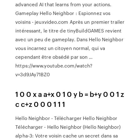
advanced AI that learns from your actions.
Gameplay Hello Neighbor : Espionnez vos
voisins - jeuxvideo.com Après un premier trailer
intéressant, le titre de tinyBuildGAMES revient
avec un peu de gameplay. Dans Hello Neighbor
vous incarnez un citoyen normal, qui va
cependant être obsédé par son ...
https://www.youtube.com/watch?
v=3d9JAy71BZ0
1 0 0 x a a+x 0 1 0 y b = b+y 0 0 1 z
c c+z 0 0 0 1 1 1
Hello Neighbor - Télécharger Hello Neighbor
Télécharger - Hello Neighbor (Hello Neighbor)
alpha-3: Votre voisin cache un secret dans sa