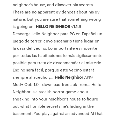
neighbor’s house, and discover his secrets.
There are no apparent evidences about his evil
nature, but you are sure that something wrong
is going on.
HELLO
NEIGHBOR
v
1
.
1
.9
DescargaHello Neighbor para PC en Español un
juego de terror, cuyo escenario tiene lugar en
la casa del vecino. Lo importante es moverte
por todas las habitaciones lo más sigilosamente
posible para trata de desenmarañar el misterio.
Eso no será fácil, porque este vecino estará
siempre al acecho y...
Hello
Neighbor
APK+
Mod+ Obb
1
.0 - download free apk from… Hello
Neighbor is a stealth horror game about
sneaking into your neighbor's house to figure
out what horrible secrets he's hiding in the
basement. You play against an advanced AI that