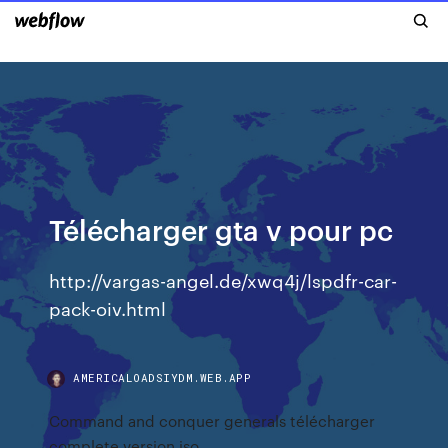
Télécharger gta v pour pc
http://vargas-angel.de/xwq4j/lspdfr-car-
pack-oiv.html
AMERICALOADSIYDM.WEB.APP
Command and conquer generals télécharger
complete version iso