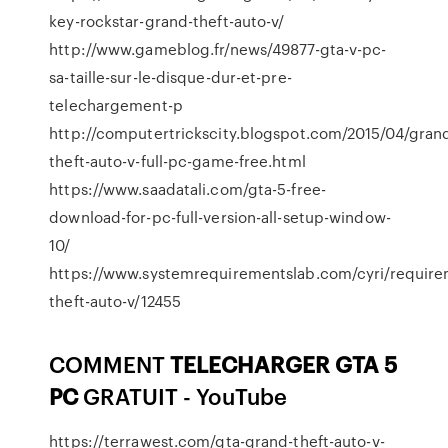
key-rockstar-grand-theft-auto-v/
http://www.gameblog.fr/news/49877-gta-v-pc-
sa-taille-sur-le-disque-dur-et-pre-
telechargement-p
http://computertrickscity.blogspot.com/2015/04/gran
theft-auto-v-full-pc-game-free.html
https://www.saadatali.com/gta-5-free-
download-for-pc-full-version-all-setup-window-
10/
https://www.systemrequirementslab.com/cyri/require
theft-auto-v/12455
COMMENT
TELECHARGER
GTA
5
PC
GRATUIT - YouTube
https://terrawest.com/gta-grand-theft-auto-v-