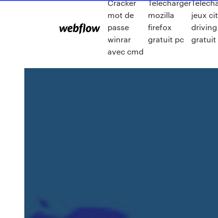
Cracker
Télécharger
Telech
mot de
mozilla
jeux ci
passe
firefox
driving
winrar
gratuit pc
gratuit
avec cmd