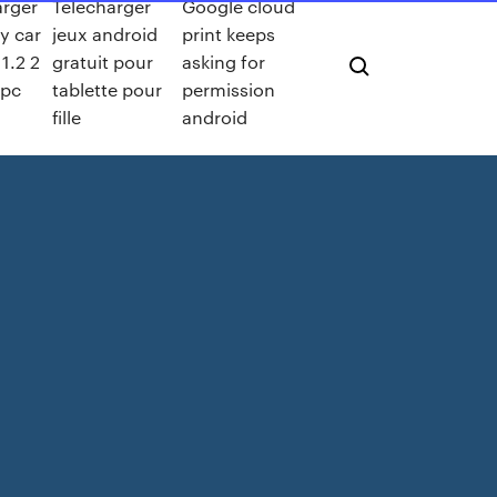
arger
Telecharger
Google cloud
ty car
jeux android
print keeps
 1.2 2
gratuit pour
asking for
 pc
tablette pour
permission
fille
android