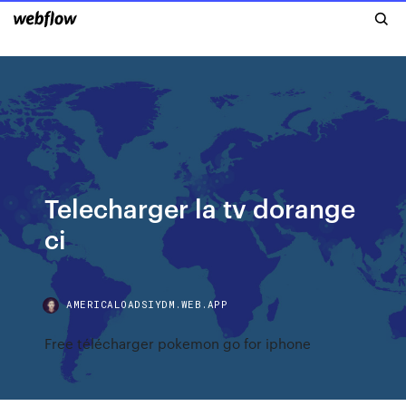
Telecharger la tv dorange
ci
AMERICALOADSIYDM.WEB.APP
Free télécharger pokemon go for iphone