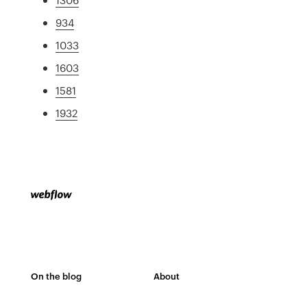
934
1033
1603
1581
1932
On the blog
About