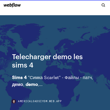
Telecharger demo les
sims 4
Sims
4
"Симка Scarlet" - Файлы - патч,
демо
,
demo
,…
AMERICALOADSIYDM.WEB.APP