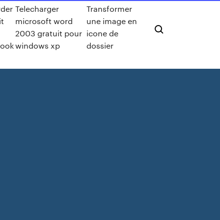
rder
Telecharger
Transformer
it
microsoft word
une image en
2003 gratuit pour
icone de
ook
windows xp
dossier