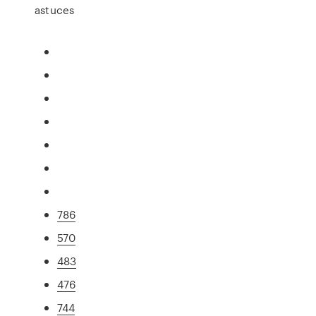
astuces
786
570
483
476
744