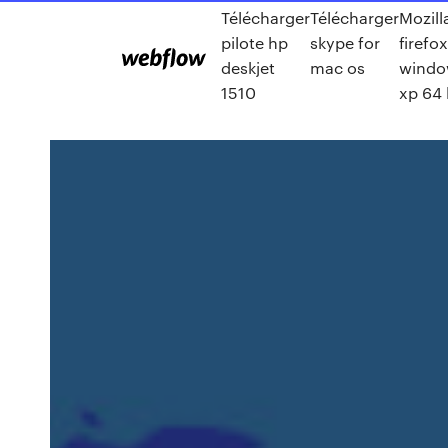
Télécharger
Télécharger
Mozill
pilote hp
skype for
firefox
deskjet
mac os
windo
1510
xp 64 