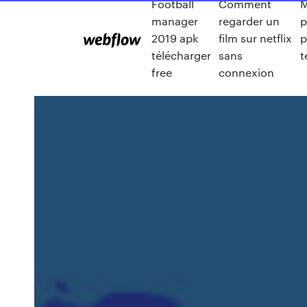
Football
Comment
M
manager
regarder un
p
2019 apk
film sur netflix
p
télécharger
sans
t
free
connexion