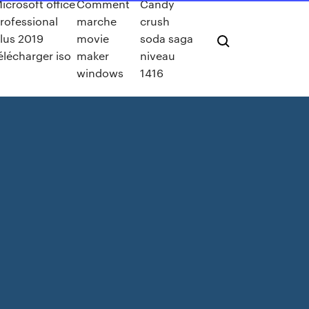
icrosoft office
Comment
Candy
rofessional
marche
crush
lus 2019
movie
soda saga
élécharger iso
maker
niveau
windows
1416