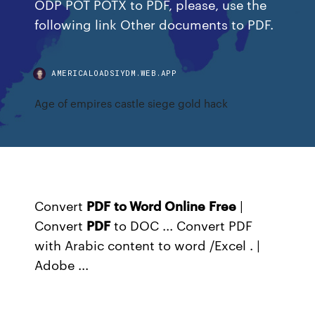
ODP POT POTX to PDF, please, use the
following link Other documents to PDF.
AMERICALOADSIYDM.WEB.APP
Age of empires castle siege gold hack
Convert
PDF
to Word
Online
Free
|
Convert
PDF
to DOC ... Convert PDF
with Arabic content to word /Excel . |
Adobe ...