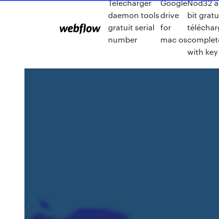
Télécharger
Google
Nod32 an
daemon tools
drive
bit gratu
gratuit serial
for
téléchar
number
mac os
complet
with key