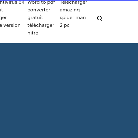
tivirus 64
Word to pdf
Télécharger
it
converter
amazing
ger
gratuit
spider man
e version
télécharger
2 pc
nitro