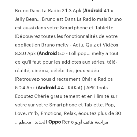
Bruno Dans La Radio 2.
1
.3 Apk (
Android
4.1.x -
Jelly Bean…
Bruno est Dans La Radio mais Bruno
est aussi dans votre Smartphone et Tablette
!Découvrez toutes les fonctionnalités de votre
application Bruno
melty - Actu, Quiz et Vidéos
8.3.0 Apk (
Android
5.0 - Lollipop…
melty a tout
ce qu'il faut pour les addictes aux séries, télé-
réalité, cinéma, célébrités, jeux-vidéo
!Retrouvez-nous directement
Chérie Radios
5.0.4 Apk (
Android
4.4 - KitKat) | APK Tools
Ecoutez Chérie gratuitement et en illimité sur
votre sur votre Smartphone et Tablette. Pop,
Love, r’n’b, Emotions, Relax, écoutez plus de 30
Oppo
Reno الجديد | محطم…
‫مراجعة هاتف أوبو