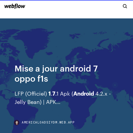
Mise a jour android 7
oppo f1s
LFP (Officiel)
1
.
7
.1 Apk (
Android
4.2.x -
Jelly Bean) | APK…
AMERICALOADSIYDM.WEB.APP