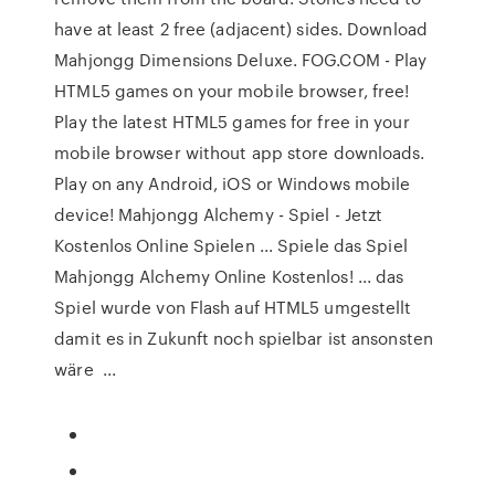
have at least 2 free (adjacent) sides. Download
Mahjongg Dimensions Deluxe. FOG.COM - Play
HTML5 games on your mobile browser, free!
Play the latest HTML5 games for free in your
mobile browser without app store downloads.
Play on any Android, iOS or Windows mobile
device! Mahjongg Alchemy - Spiel - Jetzt
Kostenlos Online Spielen ... Spiele das Spiel
Mahjongg Alchemy Online Kostenlos! ... das
Spiel wurde von Flash auf HTML5 umgestellt
damit es in Zukunft noch spielbar ist ansonsten
wäre ...