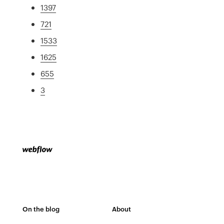
1397
721
1533
1625
655
3
On the blog
About