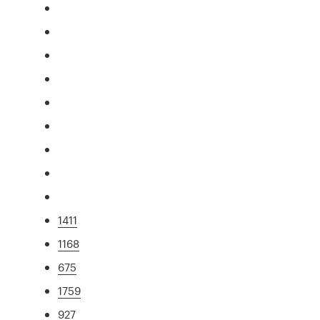
1411
1168
675
1759
927