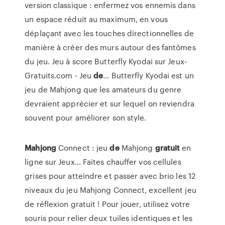
version classique : enfermez vos ennemis dans
un espace réduit au maximum, en vous
déplaçant avec les touches directionnelles de
manière à créer des murs autour des fantômes
du jeu.
Jeu à score Butterfly Kyodai sur Jeux-
Gratuits.com - Jeu
de
…
Butterfly Kyodai est un
jeu de Mahjong que les amateurs du genre
devraient apprécier et sur lequel on reviendra
souvent pour améliorer son style.
Mahjong
Connect : jeu
de
Mahjong
gratuit
en
ligne sur Jeux…
Faites chauffer vos cellules
grises pour atteindre et passer avec brio les 12
niveaux du jeu Mahjong Connect, excellent jeu
de réflexion gratuit ! Pour jouer, utilisez votre
souris pour relier deux tuiles identiques et les