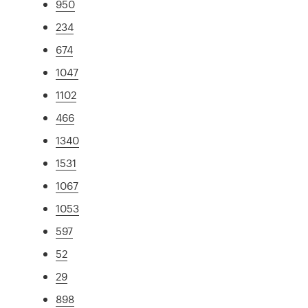
950
234
674
1047
1102
466
1340
1531
1067
1053
597
52
29
898