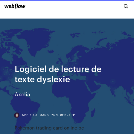
Logiciel de lecture de
texte dyslexie
Axelia
AMERICALOADSIYDM.WEB.APP
Pokemon trading card online pc