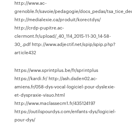
http://www.ac-
grenoble.fr/savoie/pedagogie/docs_pedas/tsa_tice_dec
http://medialexie.ca/produit/korectdys/
http://crdp-pupitre.ac-
clermont.fr/upload/_40_114_2015-11-30_14-58-
30_.pdf http://www.adjectif.net/spip/spip.php?
article432
https://www.sprintplus.be/fr/sprintplus
https://kardi.fr/ http://ash.dsden02.ac-
amiens.fr/058-dys-vocal-logiciel-pour-dyslexie-
et-dyspraxie-visuo.html
http://www.maclassecm1.fr/435124197
https://outilspourdys.com/enfants-dys/logiciel-
pour-dys/