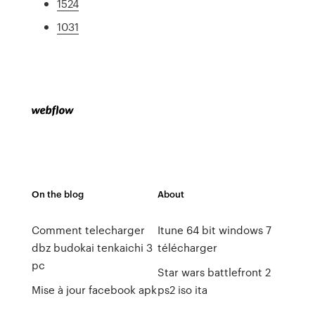
1524
1031
On the blog
About
Comment telecharger
Itune 64 bit windows 7
dbz budokai tenkaichi 3
télécharger
pc
Star wars battlefront 2
Mise à jour facebook apk
ps2 iso ita