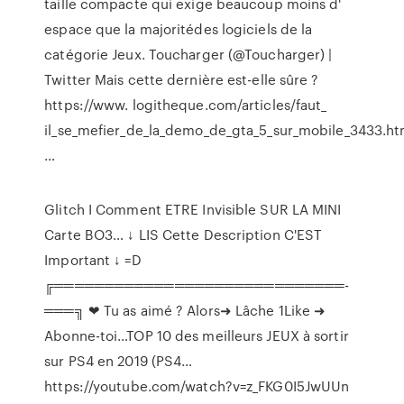
taille compacte qui exige beaucoup moins d'
espace que la majoritédes logiciels de la
catégorie Jeux.
Toucharger (@Toucharger) |
Twitter
Mais cette dernière est-elle sûre ?
https://www. logitheque.com/articles/faut_
il_se_mefier_de_la_demo_de_gta_5_sur_mobile_3433.h
…
Glitch I Comment ETRE Invisible SUR LA MINI
Carte BO3…
↓ LIS Cette Description C'EST
Important ↓ =D
╔═════════════════════════════­
═══╗ ❤ Tu as aimé ? Alors➜ Lâche 1Like ➜
Abonne-toi…TOP 10 des meilleurs JEUX à sortir
sur PS4 en 2019 (PS4…
https://youtube.com/watch?v=z_FKG0I5JwUUn