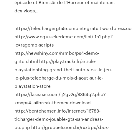
épisode et Bien sûr de L'Horreur et maintenant
des vlogs,..
https://telechargergta5completegratuit.wordpress.c
http://www.oguzsekerleme.com/lini/l1h1.php?
ic=ragemp-scripts
http://newshiny.com/nrmbc/ps4-demo-
glitch.html http://play.trackr.fr/article-
playstationblog-grand-theft-auto-v-est-le-jeu-
le-plus-telecharge-du-mois-d-aout-sur-le-
playstation-store
https://faseaser.com/ij2gv2q/8364q2.php?
km=ps4-jailbreak-themes-download
http://bentehansen.info/internet/16788-
tlcharger-demo-jouable-gta-san-andreas-
pc.php http://grupoe5.com.br/rxxbpx/xbox-