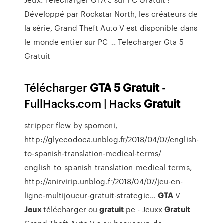
Développé par Rockstar North, les créateurs de
la série, Grand Theft Auto V est disponible dans
le monde entier sur PC ... Telecharger Gta 5
Gratuit
Télécharger
GTA
5
Gratuit
-
FullHacks.com | Hacks
Gratuit
stripper flew by spomoni,
http://glyccodoca.unblog.fr/2018/04/07/english-
to-spanish-translation-medical-terms/
english_to_spanish_translation_medical_terms,
http://anirvirip.unblog.fr/2018/04/07/jeu-en-
ligne-multijoueur-gratuit-strategie…
GTA
V
Jeux
télécharger ou
gratuit
pc - Jeuxx
Gratuit
Grand Theft Auto V a eu beaucoup de