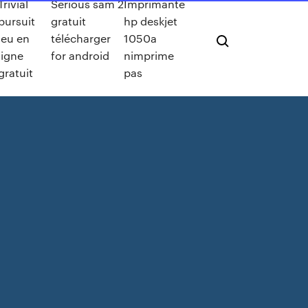
Trivial
Serious sam 2
Imprimante
pursuit
gratuit
hp deskjet
jeu en
télécharger
1050a
ligne
for android
nimprime
gratuit
pas