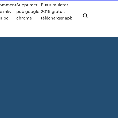
omment
Supprimer
Bus simulator
re mkv
pub google
2019 gratuit
ur pc
chrome
télécharger apk