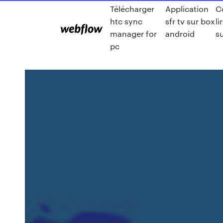
Télécharger
Application
C
htc sync
sfr tv sur box
li
manager for
android
s
pc