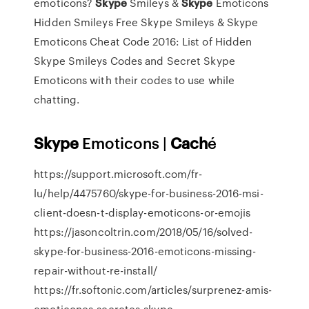
emoticons?
Skype
Smileys &
Skype
Emoticons
Hidden Smileys Free Skype Smileys & Skype
Emoticons Cheat Code 2016: List of Hidden
Skype Smileys Codes and Secret Skype
Emoticons with their codes to use while
chatting.
Skype
Emoticons |
Cach
é
https://support.microsoft.com/fr-
lu/help/4475760/skype-for-business-2016-msi-
client-doesn-t-display-emoticons-or-emojis
https://jasoncoltrin.com/2018/05/16/solved-
skype-for-business-2016-emoticons-missing-
repair-without-re-install/
https://fr.softonic.com/articles/surprenez-amis-
emoticones-secretes-skype