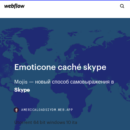
Emoticone caché skype
Mojis — новый способ самовыражения в
Skype
AMERICALOADSIYDM.WEB.APP
Utorrent 64 bit windows 10 ita