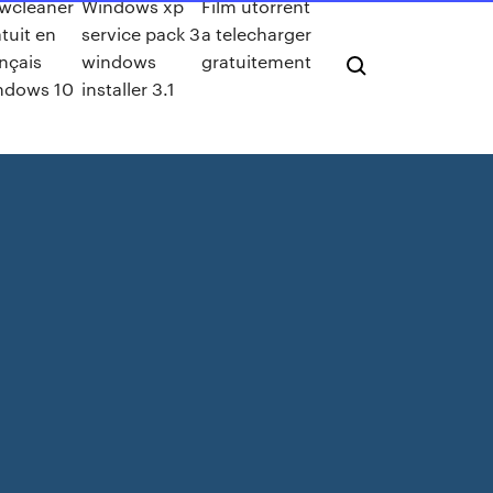
wcleaner
Windows xp
Film utorrent
tuit en
service pack 3
a telecharger
nçais
windows
gratuitement
ndows 10
installer 3.1