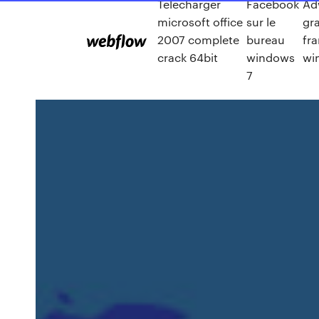
Télécharger
Facebook
Ad
microsoft office
sur le
gra
2007 complete
bureau
fra
crack 64bit
windows
wi
7