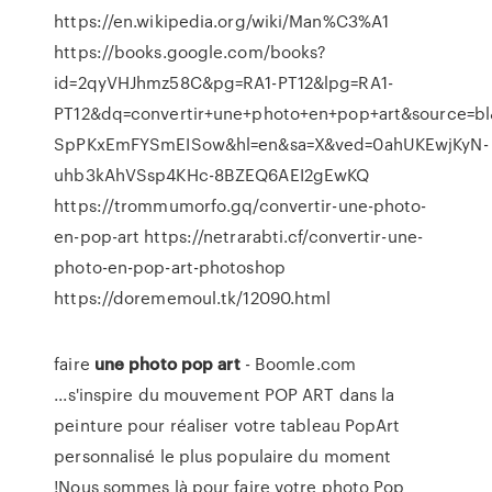
https://en.wikipedia.org/wiki/Man%C3%A1
https://books.google.com/books?
id=2qyVHJhmz58C&pg=RA1-PT12&lpg=RA1-
PT12&dq=convertir+une+photo+en+pop+art&source=bl&
SpPKxEmFYSmEISow&hl=en&sa=X&ved=0ahUKEwjKyN-
uhb3kAhVSsp4KHc-8BZEQ6AEI2gEwKQ
https://trommumorfo.gq/convertir-une-photo-
en-pop-art https://netrarabti.cf/convertir-une-
photo-en-pop-art-photoshop
https://dorememoul.tk/12090.html
faire
une
photo
pop
art
- Boomle.com
...s'inspire du mouvement POP ART dans la
peinture pour réaliser votre tableau PopArt
personnalisé le plus populaire du moment
!Nous sommes là pour faire votre photo Pop