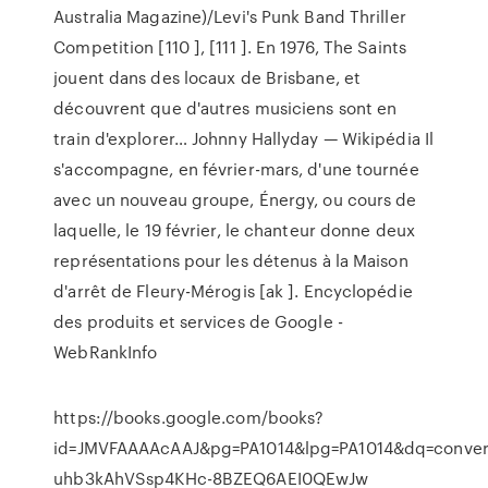
Australia Magazine)/Levi's Punk Band Thriller
Competition [110 ], [111 ]. En 1976, The Saints
jouent dans des locaux de Brisbane, et
découvrent que d'autres musiciens sont en
train d'explorer…
Johnny Hallyday — Wikipédia
Il
s'accompagne, en février-mars, d'une tournée
avec un nouveau groupe, Énergy, ou cours de
laquelle, le 19 février, le chanteur donne deux
représentations pour les détenus à la Maison
d'arrêt de Fleury-Mérogis [ak ].
Encyclopédie
des produits et services de Google -
WebRankInfo
https://books.google.com/books?
id=JMVFAAAAcAAJ&pg=PA1014&lpg=PA1014&dq=conver
uhb3kAhVSsp4KHc-8BZEQ6AEI0QEwJw