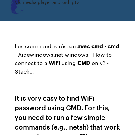
Vlc media player android iptv
Les commandes réseau
avec
cmd
-
cmd
- Aidewindows.net windows - How to
connect to a
WiFi
using
CMD
only? -
Stack…
It is very easy to find WiFi
password using CMD. For this,
you need to run a few simple
commands (e.g., netsh) that work