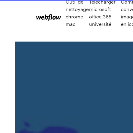
Outil de
Télécharger
Com
nettoyage
microsoft
conve
chrome
office 365
imag
mac
université
en ic