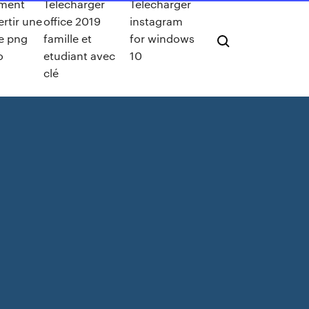
ment
Telecharger
Télécharger
rtir une
office 2019
instagram
e png
famille et
for windows
o
etudiant avec
10
clé