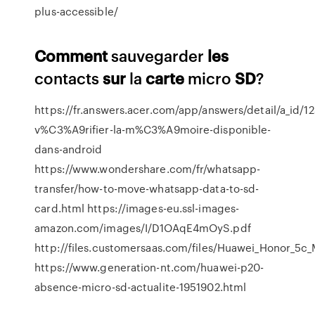
plus-accessible/
Comment
sauvegarder
les
contacts
sur
la
carte
micro
SD
?
https://fr.answers.acer.com/app/answers/detail/a_id/
v%C3%A9rifier-la-m%C3%A9moire-disponible-
dans-android
https://www.wondershare.com/fr/whatsapp-
transfer/how-to-move-whatsapp-data-to-sd-
card.html https://images-eu.ssl-images-
amazon.com/images/I/D1OAqE4mOyS.pdf
http://files.customersaas.com/files/Huawei_Honor_5
https://www.generation-nt.com/huawei-p20-
absence-micro-sd-actualite-1951902.html