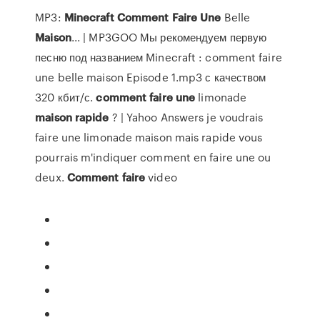
MP3:
Minecraft
Comment
Faire
Une
Belle
Maison
... | MP3GOO Мы рекомендуем первую
песню под названием Minecraft : comment faire
une belle maison Episode 1.mp3 с качеством
320 кбит/с.
comment
faire
une
limonade
maison
rapide
? | Yahoo Answers je voudrais
faire une limonade maison mais rapide vous
pourrais m'indiquer comment en faire une ou
deux.
Comment
faire
video