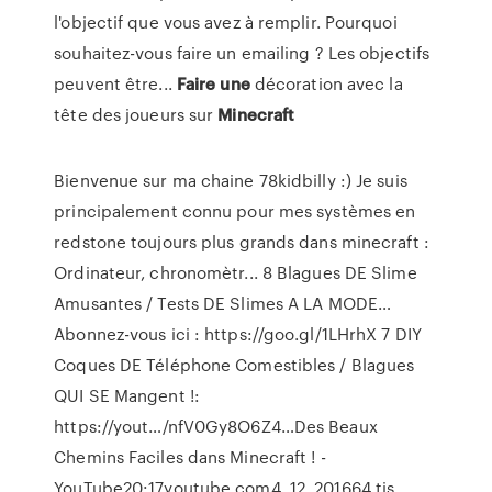
l'objectif que vous avez à remplir. Pourquoi
souhaitez-vous faire un emailing ? Les objectifs
peuvent être...
Faire
une
décoration avec la
tête des joueurs sur
Minecraft
Bienvenue sur ma chaine 78kidbilly :) Je suis
principalement connu pour mes systèmes en
redstone toujours plus grands dans minecraft :
Ordinateur, chronomètr...
8 Blagues DE Slime
Amusantes / Tests DE Slimes A LA MODE…
Abonnez-vous ici : https://goo.gl/1LHrhX 7 DIY
Coques DE Téléphone Comestibles / Blagues
QUI SE Mangent !:
https://yout…/nfV0Gy8O6Z4…Des Beaux
Chemins Faciles dans Minecraft ! -
YouTube20:17youtube.com4. 12. 201664 tis.