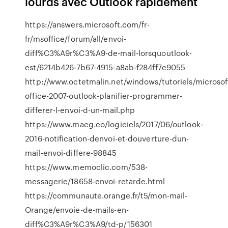
lourds avec Outlook rapidement
https://answers.microsoft.com/fr-
fr/msoffice/forum/all/envoi-
diff%C3%A9r%C3%A9-de-mail-lorsquoutlook-
est/6214b426-7b67-4915-a8ab-f284ff7c9055
http://www.octetmalin.net/windows/tutoriels/microsof
office-2007-outlook-planifier-programmer-
differer-l-envoi-d-un-mail.php
https://www.macg.co/logiciels/2017/06/outlook-
2016-notification-denvoi-et-douverture-dun-
mail-envoi-differe-98845
https://www.memoclic.com/538-
messagerie/18658-envoi-retarde.html
https://communaute.orange.fr/t5/mon-mail-
Orange/envoie-de-mails-en-
diff%C3%A9r%C3%A9/td-p/156301