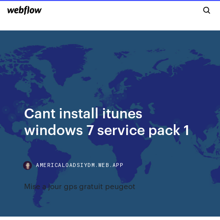
Cant install itunes
windows 7 service pack 1
AMERICALOADSIYDM.WEB.APP
Mise a jour gps gratuit peugeot