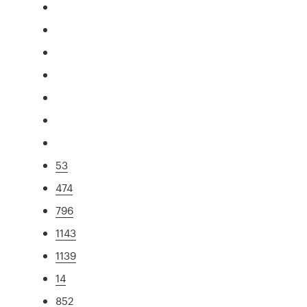
53
474
796
1143
1139
14
852