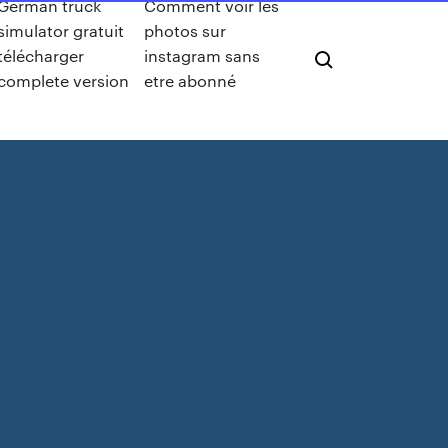
German truck
Comment voir les
simulator gratuit
photos sur
télécharger
instagram sans
complete version
etre abonné