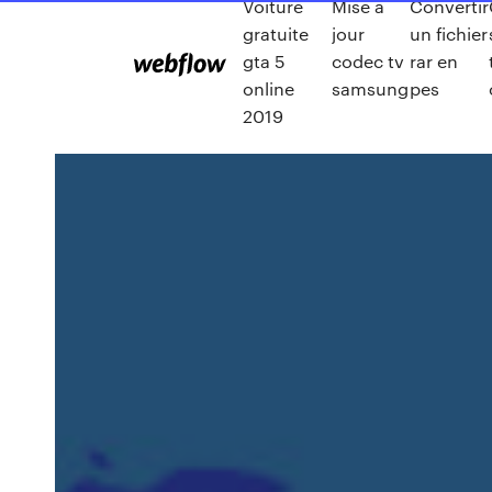
Voiture
Mise a
Convertir
gratuite
jour
un fichier
gta 5
codec tv
rar en
online
samsung
pes
2019