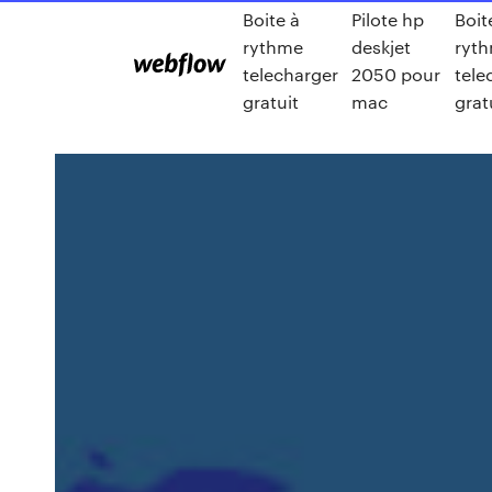
Boite à
Pilote hp
Boit
rythme
deskjet
ryt
telecharger
2050 pour
tele
gratuit
mac
grat