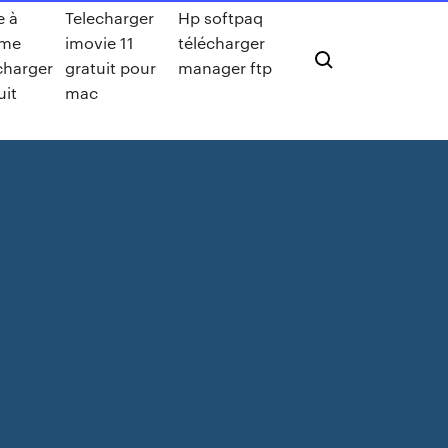
e à
Telecharger
Hp softpaq
hme
imovie 11
télécharger
charger
gratuit pour
manager ftp
uit
mac